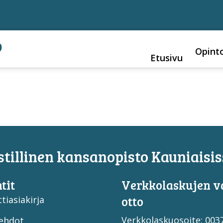
Opint
Etusivu
tillinen kansanopisto Kauniaisis
tit
Verkko­laskujen v
otto
tiasiakirja
Verkkolaskuosoite: 00
ehdot