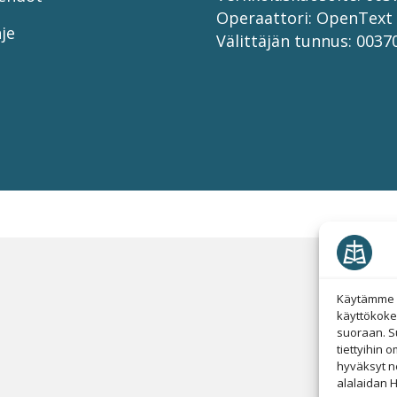
Operaattori: OpenText
je
Välittäjän tunnus: 003
Käytämme e
käyttökoke
suoraan. S
tiettyihin 
hyväksyt n
alalaidan H