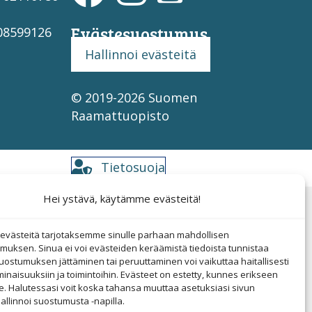
Evästesuostumus
708599126
Hallinnoi evästeitä
© 2019-2026 Suomen
Raamattuopisto
Tietosuoja
Hei ystävä, käytämme evästeitä!
västeitä tarjotaksemme sinulle parhaan mahdollisen
muksen. Sinua ei voi evästeiden keräämistä tiedoista tunnistaa
uostumuksen jättäminen tai peruuttaminen voi vaikuttaa haitallisesti
ominaisuuksiin ja toimintoihin. Evästeet on estetty, kunnes erikseen
e. Halutessasi voit koska tahansa muuttaa asetuksiasi sivun
allinnoi suostumusta -napilla.