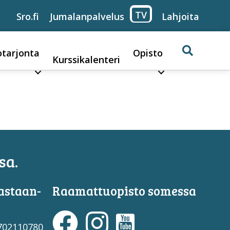
TV
Sro.fi
Jumalanpalvelus
Lahjoita
otarjonta
Opisto
Kurssikalenteri
sa.
astaan­
Raamattuopisto somessa
3702110780