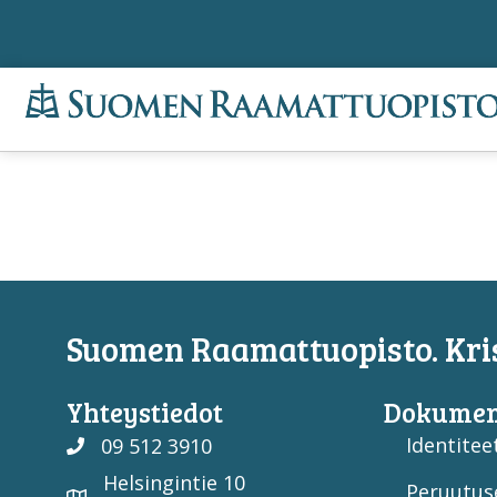
Suomen Raamattuopisto. Kris
Yhteystiedot
Dokumen
Identiteet
09 512 3910
Helsingintie 10
Peruutus