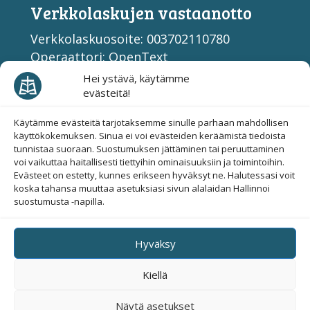
Verkko­laskujen vastaan­otto
Verkkolaskuosoite: 003702110780
Operaattori: OpenText
Välittäjän tunnus: 003708599126
Hei ystävä, käytämme
evästeitä!
Raamattuopisto somessa
Käytämme evästeitä tarjotaksemme sinulle parhaan mahdollisen
käyttökokemuksen. Sinua ei voi evästeiden keräämistä tiedoista
tunnistaa suoraan. Suostumuksen jättäminen tai peruuttaminen
voi vaikuttaa haitallisesti tiettyihin ominaisuuksiin ja toimintoihin.
Evästeet on estetty, kunnes erikseen hyväksyt ne. Halutessasi voit
Evästesuostumus
koska tahansa muuttaa asetuksiasi sivun alalaidan Hallinnoi
suostumusta -napilla.
Hallinnoi evästeitä
Hyväksy
© 2019-2026 Suomen Raamattuopisto
Kiellä
Näytä asetukset
Saavutettavuus huomioitu