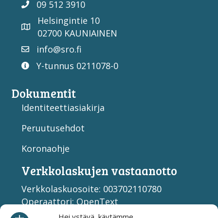
09 512 3910
Helsingintie 10
02700 KAUNIAINEN
info@sro.fi
Y-tunnus 0211078-0
Dokumentit
Identiteettiasiakirja
Peruutusehdot
Koronaohje
Verkko­laskujen vastaan­otto
Verkkolaskuosoite: 003702110780
Operaattori: OpenText
Välittäjän tunnus: 003708599126
Hei ystävä, käytämme