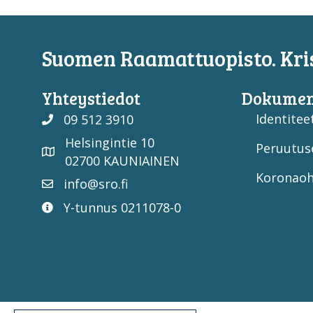
Suomen Raamattuopisto. Kris
Yhteystiedot
Dokumen
Identiteet
09 512 3910
Helsingintie 10
Peruutus
02700 KAUNIAINEN
Koronaoh
info@sro.fi
Y-tunnus 0211078-0