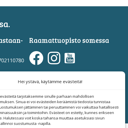
sa.
astaan­
Raamattuopisto somessa
3702110780
Evästesuostumus
708599126
Hei ystävä, käytämme evästeitä!
Hallinnoi evästeitä
västeitä tarjotaksemme sinulle parhaan mahdollisen
© 2019-2026 Suomen
muksen. Sinua ei voi evästeiden keräämistä tiedoista tunnistaa
uostumuksen jättäminen tai peruuttaminen voi vaikuttaa haitallisesti
Raamattuopisto
ominaisuuksiin ja toimintoihin. Evästeet on estetty, kunnes erikseen
e. Halutessasi voit koska tahansa muuttaa asetuksiasi sivun
allinnoi suostumusta -napilla.