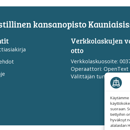
tillinen kansanopisto Kauniaisis
tit
Verkko­laskujen v
otto
tiasiakirja
Verkkolaskuosoite: 00
ehdot
Operaattori: OpenText
je
Välittäjän tunnus: 003
Käytämme e
käyttökoke
suoraan. S
tiettyihin 
hyväksyt n
alalaidan H