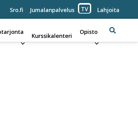
TV
Sro.fi
Jumalanpalvelus
Lahjoita
otarjonta
Opisto
Kurssikalenteri