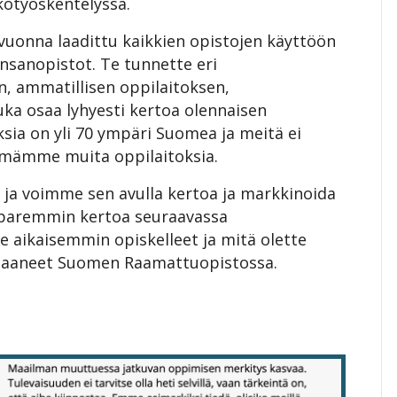
kotyöskentelyssä.
vuonna laadittu kaikkien opistojen käyttöön
nsanopistot. Te tunnette eri
, ammatillisen oppilaitoksen,
uka osaa lyhyesti kertoa olennaisen
sia on yli 70 ympäri Suomea ja meitä ei
elmämme muita oppilaitoksia.
 ja voimme sen avulla kertoa ja markkinoida
te paremmin kertoa seuraavassa
e aikaisemmin opiskelleet ja mitä olette
 ja saaneet Suomen Raamattuopistossa.