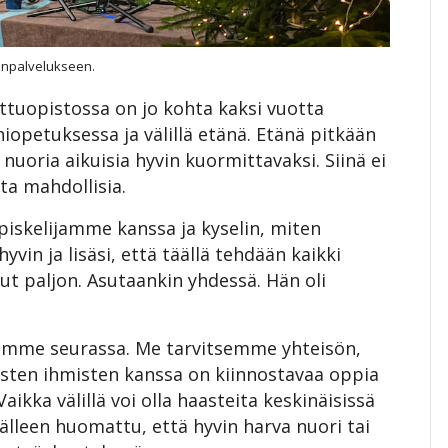
anpalvelukseen.
tuopistossa on jo kohta kaksi vuotta
iopetuksessa ja välillä etänä. Etänä pitkään
nuoria aikuisia hyvin kuormittavaksi. Siinä ei
ta mahdollisia.
opiskelijamme kanssa ja kyselin, miten
yvin ja lisäsi, että täällä tehdään kaikki
ut paljon. Asutaankin yhdessä. Hän oli
mme seurassa. Me tarvitsemme yhteisön,
sten ihmisten kanssa on kiinnostavaa oppia
Vaikka välillä voi olla haasteita keskinäisissä
jälleen huomattu, että hyvin harva nuori tai