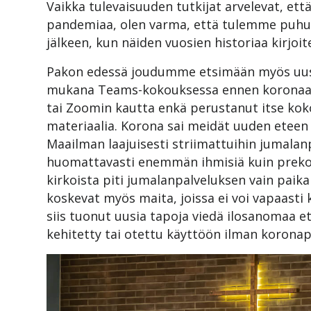
Vaikka tulevaisuuden tutkijat arvelevat, e
pandemiaa, olen varma, että tulemme puhu
jälkeen, kun näiden vuosien historiaa kirjoit
Pakon edessä joudumme etsimään myös uusia 
mukana Teams-kokouksessa ennen koronaa,
tai Zoomin kautta enkä perustanut itse koko
materiaalia. Korona sai meidät uuden eteen 
Maailman laajuisesti striimattuihin jumalanp
huomattavasti enemmän ihmisiä kuin prekoron
kirkoista piti jumalanpalveluksen vain paika
koskevat myös maita, joissa ei voi vapaasti 
siis tuonut uusia tapoja viedä ilosanomaa et
kehitetty tai otettu käyttöön ilman korona