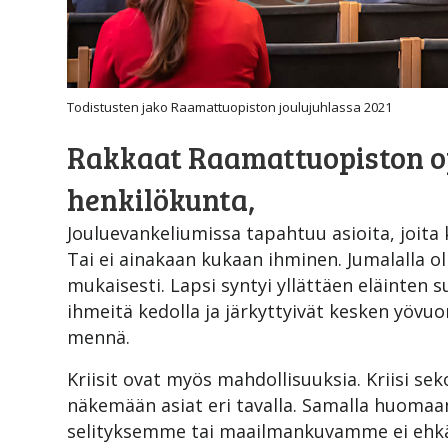
Todistusten jako Raamattuopiston joulujuhlassa 2021
Rakkaat Raamattuopiston opi
henkilökunta,
Jouluevankeliumissa tapahtuu asioita, joita 
Tai ei ainakaan kukaan ihminen. Jumalalla ol
mukaisesti. Lapsi syntyi yllättäen eläinten s
ihmeitä kedolla ja järkyttyivät kesken yövuo
mennä.
Kriisit ovat myös mahdollisuuksia. Kriisi se
näkemään asiat eri tavalla. Samalla huoma
selityksemme tai maailmankuvamme ei ehkä k