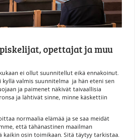
skelijat, opettajat ja muu
kukaan ei ollut suunnitellut eikä ennakoinut.
i kyllä valmis suunnitelma ja hän eteni sen
uojaan ja paimenet näkivät taivaallisia
ronsa ja lähtivät sinne, minne käskettiin
koittaa normaalia elämää ja se saa meidät
amme, että tähänastinen maailman
aikin osin toimikaan. Sitä täytyy tarkistaa.