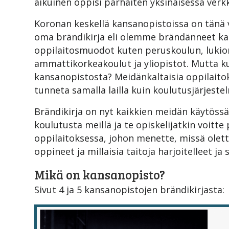
aikuinen oppisi parhaiten yksinäisessä verk
Koronan keskellä kansanopistoissa on tänä 
oma brändikirja eli olemme brändänneet ka
oppilaitosmuodot kuten peruskoulun, lukion
ammattikorkeakoulut ja yliopistot. Mutta k
kansanopistosta? Meidänkaltaisia oppilaitok
tunneta samalla lailla kuin koulutusjärjest
Brändikirja on nyt kaikkien meidän käytössä
koulutusta meillä ja te opiskelijatkin voit
oppilaitoksessa, johon menette, missä olett
oppineet ja millaisia taitoja harjoitelleet
Mikä on kansanopisto?
Sivut 4 ja 5 kansanopistojen brändikirjasta: