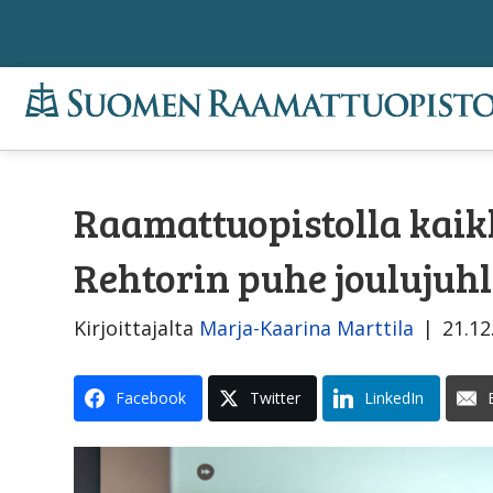
Raamattuopistolla kaik
Rehtorin puhe joulujuhl
Kirjoittajalta
Marja-Kaarina Marttila
|
21.12
Facebook
Twitter
LinkedIn