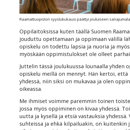
Raamattuopiston syyslukukausi päättyi jouluiseen sanajumal
Oppilaitoksissa kuten täällä Suomen Raamat
jouduttu opettamaan ja oppimaan välillä läh
opiskelu on todettu lapsia ja nuoria ja myös 
myöskään oppimistulokset ole olleet parhai
Juttelin tässä joulukuussa lounaalla yhden 
opiskelu meillä on mennyt. Hän kertoi, että h
yhdessä, niin siksi on mukavaa ja olen oppin
oikeassa.
Me ihmiset voimme paremmin toinen toiste
jossa myös oppiminen on kivaa yhdessä. Toi
uutta ja kysellä ja etsiä vastauksia yhdessä. 
suhteissa ja ehkä kilpailuakin, on kuitenkin 