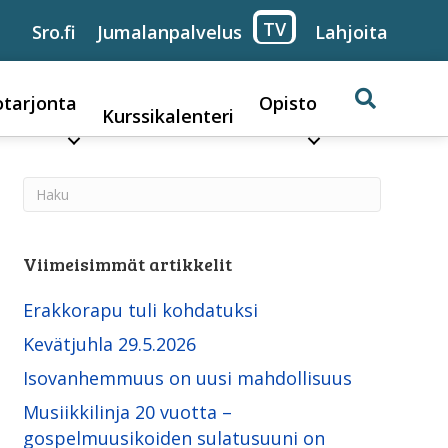
TV
Sro.fi
Jumalanpalvelus
Lahjoita
otarjonta
Opisto
Kurssikalenteri
Viimeisimmät artikkelit
Erakkorapu tuli kohdatuksi
Kevätjuhla 29.5.2026
Isovanhemmuus on uusi mahdollisuus
Musiikkilinja 20 vuotta –
gospelmuusikoiden sulatusuuni on