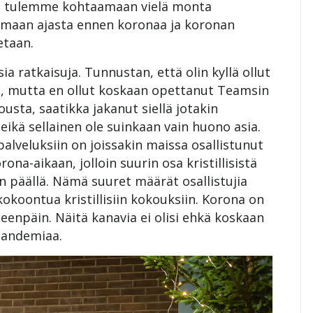
ttä tulemme kohtaamaan vielä monta
maan ajasta ennen koronaa ja koronan
etaan.
ratkaisuja. Tunnustan, että olin kyllä ollut
 mutta en ollut koskaan opettanut Teamsin
usta, saatikka jakanut siellä jotakin
eikä sellainen ole suinkaan vain huono asia.
alveluksiin on joissakin maissa osallistunut
a-aikaan, jolloin suurin osa kristillisistä
n päällä. Nämä suuret määrät osallistujia
kokoontua kristillisiin kokouksiin. Korona on
eenpäin. Näitä kanavia ei olisi ehkä koskaan
pandemiaa.