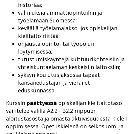
historiaa;
valmiuksia ammattiopintoihin ja
työelämään Suomessa;
keväällä työelämäjakso, jos opiskelijan
kielitaito riittää;
ohjausta opinto- tai työpolun
löytymisessä;
tutustumiskäyntejä kulttuurikohteisiin ja
yhteiskuntaelämän keskeisiin laitoksiin;
syksyn koulutusjaksossa tapaat
kansanedustajan ja vierailet
eduskunnassa.
Kurssin
päättyessä
opiskelijan kielitaitotaso
vaihtelee välillä A2.2 - B2.2 riippuen
aloitustasosta ja omasta aktiivisuudesta kielen
oppimisessa. Opetuskielenä on selkosuomi ja