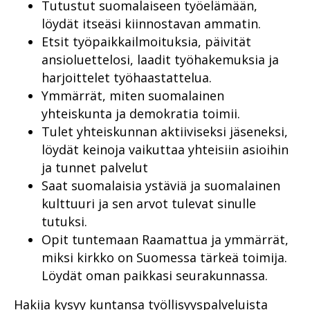
Tutustut suomalaiseen työelämään,
löydät itseäsi kiinnostavan ammatin.
Etsit työpaikkailmoituksia, päivität
ansioluettelosi, laadit työhakemuksia ja
harjoittelet työhaastattelua.
Ymmärrät, miten suomalainen
yhteiskunta ja demokratia toimii.
Tulet yhteiskunnan aktiiviseksi jäseneksi,
löydät keinoja vaikuttaa yhteisiin asioihin
ja tunnet palvelut
Saat suomalaisia ystäviä ja suomalainen
kulttuuri ja sen arvot tulevat sinulle
tutuksi.
Opit tuntemaan Raamattua ja ymmärrät,
miksi kirkko on Suomessa tärkeä toimija.
Löydät oman paikkasi seurakunnassa.
Hakija kysyy kuntansa työllisyyspalveluista