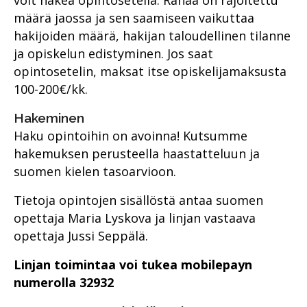
voit hakea opintoseteliä. Rahaa on rajoitettu
määrä jaossa ja sen saamiseen vaikuttaa
hakijoiden määrä, hakijan taloudellinen tilanne
ja opiskelun edistyminen. Jos saat
opintosetelin, maksat itse opiskelijamaksusta
100-200€/kk.
Hakeminen
Haku opintoihin on avoinna! Kutsumme
hakemuksen perusteella haastatteluun ja
suomen kielen tasoarvioon.
Tietoja opintojen sisällöstä antaa suomen
opettaja Maria Lyskova ja linjan vastaava
opettaja Jussi Seppälä.
Linjan toimintaa voi tukea mobilepayn
numerolla
32932