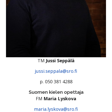
TM
Jussi Seppälä
jussi.seppala@sro.fi
p. 050 381 4288
Suomen kielen opettaja
FM
Maria Lyskova
maria.lyskova@sro.fi