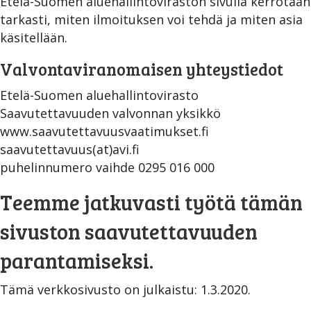
Etelä-Suomen aluehallintoviraston sivulla kerrotaan
tarkasti, miten ilmoituksen voi tehdä ja miten asia
käsitellään.
Valvontaviranomaisen yhteystiedot
Etelä-Suomen aluehallintovirasto
Saavutettavuuden valvonnan yksikkö
www.saavutettavuusvaatimukset.fi
saavutettavuus(at)avi.fi
puhelinnumero vaihde 0295 016 000
Teemme jatkuvasti työtä tämän
sivuston saavutettavuuden
parantamiseksi.
Tämä verkkosivusto on julkaistu: 1.3.2020.