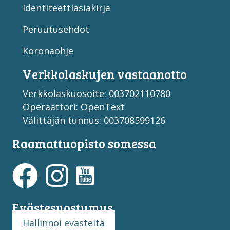
Identiteettiasiakirja
Peruutusehdot
Koronaohje
Verkko­laskujen vastaan­otto
Verkkolaskuosoite: 003702110780
Operaattori: OpenText
Välittäjän tunnus: 003708599126
Raamattuopisto somessa
Evästesuostumus
Hallinnoi evästeitä