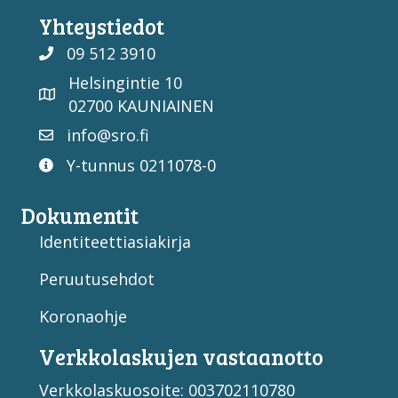
Yhteystiedot
09 512 3910
Helsingintie 10
02700 KAUNIAINEN
info@sro.fi
Y-tunnus 0211078-0
Dokumentit
Identiteettiasiakirja
Peruutusehdot
Koronaohje
Verkko­laskujen vastaan­otto
Verkkolaskuosoite: 003702110780