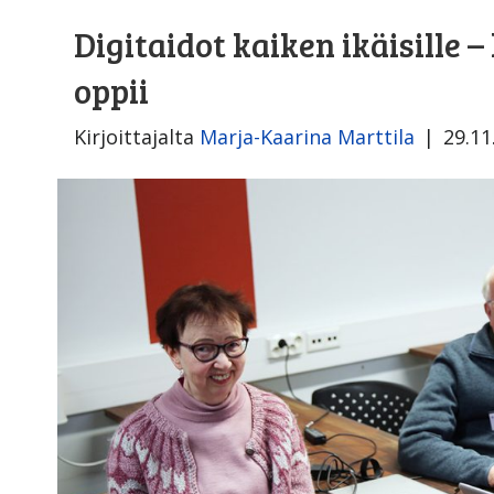
Digitaidot kaiken ikäisille
oppii
Kirjoittajalta
Marja-Kaarina Marttila
|
29.11