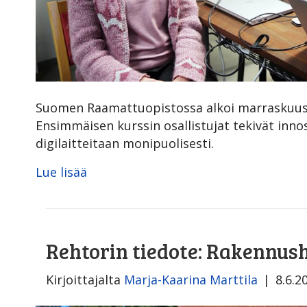
Suomen Raamattuopistossa alkoi marraskuussa 
Ensimmäisen kurssin osallistujat tekivät inno
digilaitteitaan monipuolisesti.
Lue lisää
Rehtorin tiedote: Rakennus
Kirjoittajalta
Marja-Kaarina Marttila
|
8.6.2