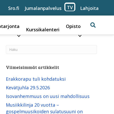
TV
Sro.fi
Jumalanpalvelus
Lahjoita
otarjonta
Opisto
Kurssikalenteri
Viimeisimmät artikkelit
Erakkorapu tuli kohdatuksi
Kevätjuhla 29.5.2026
Isovanhemmuus on uusi mahdollisuus
Musiikkilinja 20 vuotta –
gospelmuusikoiden sulatusuuni on