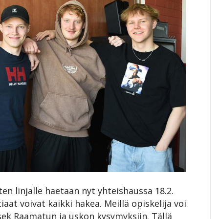
n linjalle haetaan nyt yhteishaussa 18.2.
aat voivat kaikki hakea. Meillä opiskelija voi
 sek Raamatun ja uskon kysymyksiin. Tällä