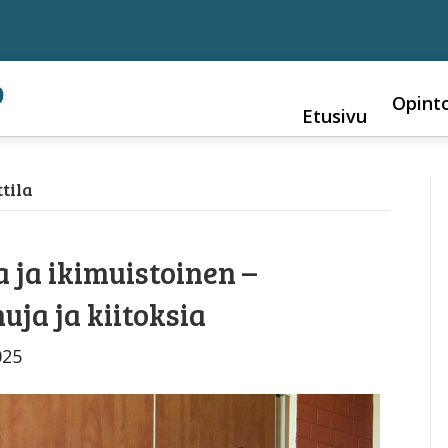
Opint
Etusivu
tila
 ja ikimuistoinen –
uja ja kiitoksia
025