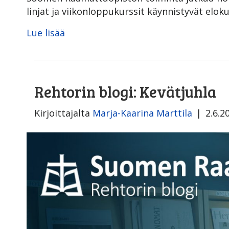
linjat ja viikonloppukurssit käynnistyvät eloku
Lue lisää
Rehtorin blogi: Kevätjuhla
Kirjoittajalta
Marja-Kaarina Marttila
|
2.6.2