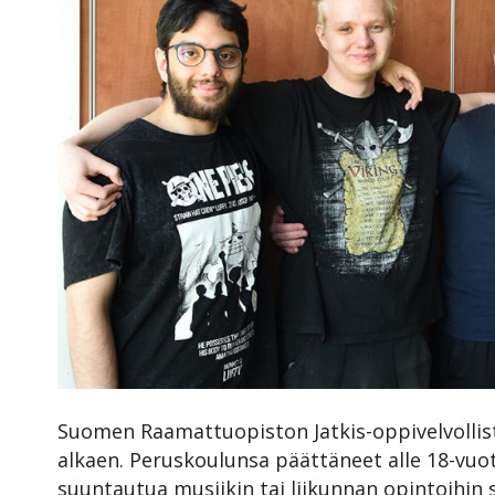
Suomen Raamattuopiston Jatkis-oppivelvolliste
alkaen. Peruskoulunsa päättäneet alle 18-vuoti
suuntautua musiikin tai liikunnan opintoihin