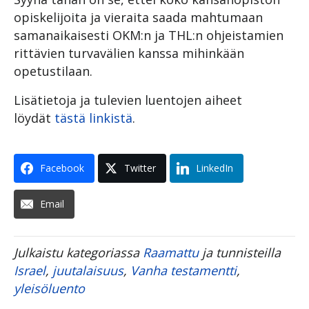
opiskelijoita ja vieraita saada mahtumaan
samanaikaisesti OKM:n ja THL:n ohjeistamien
rittävien turvavälien kanssa mihinkään
opetustilaan.
Lisätietoja ja tulevien luentojen aiheet
löydät
tästä linkistä
.
Facebook
Twitter
LinkedIn
Email
Julkaistu kategoriassa
Raamattu
ja tunnisteilla
Israel
,
juutalaisuus
,
Vanha testamentti
,
yleisöluento