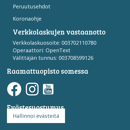
Peruutusehdot
Koronaohje
Verkko­laskujen vastaan­otto
Verkkolaskuosoite: 003702110780
Operaattori: OpenText
Välittäjän tunnus: 003708599126
Raamattuopisto somessa
Evästesuostumus
Hallinnoi evästeitä