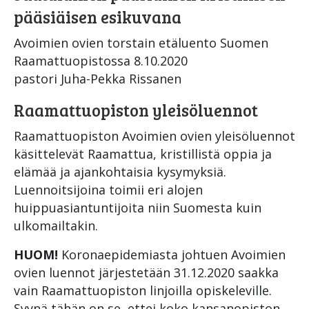
pääsiäisen esikuvana
Avoimien ovien torstain etäluento Suomen
Raamattuopistossa 8.10.2020
pastori Juha-Pekka Rissanen
Raamattuopiston yleisöluennot
Raamattuopiston Avoimien ovien yleisöluennot
käsittelevät Raamattua, kristillistä oppia ja
elämää ja ajankohtaisia kysymyksiä.
Luennoitsijoina toimii eri alojen
huippuasiantuntijoita niin Suomesta kuin
ulkomailtakin.
HUOM!
Koronaepidemiasta johtuen Avoimien
ovien luennot järjestetään 31.12.2020 saakka
vain Raamattuopiston linjoilla opiskeleville.
Syynä tähän on se, ettei koko kansanopiston