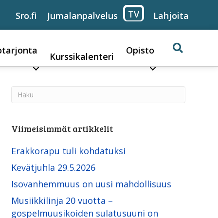
TV
Sro.fi
Jumalanpalvelus
Lahjoita
otarjonta
Opisto
Kurssikalenteri
Viimeisimmät artikkelit
Erakkorapu tuli kohdatuksi
Kevätjuhla 29.5.2026
Isovanhemmuus on uusi mahdollisuus
Musiikkilinja 20 vuotta –
gospelmuusikoiden sulatusuuni on