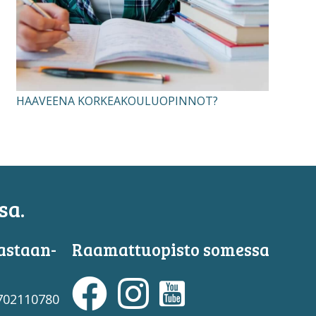
HAAVEENA KORKEAKOULUOPINNOT?
sa.
astaan­
Raamattuopisto somessa
3702110780