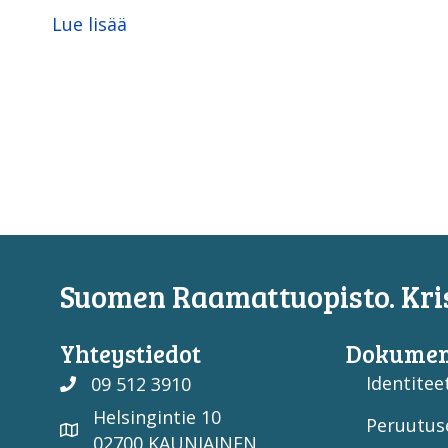
Lue lisää
Suomen Raamattuopisto. Kris
Yhteystiedot
Dokumen
Identiteet
09 512 3910
Helsingintie 10
Peruutus
02700 KAUNIAINEN