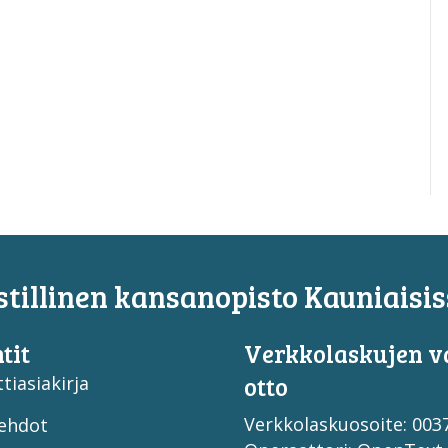
tillinen kansanopisto Kauniaisis
tit
Verkko­laskujen v
otto
tiasiakirja
Verkkolaskuosoite: 00
ehdot