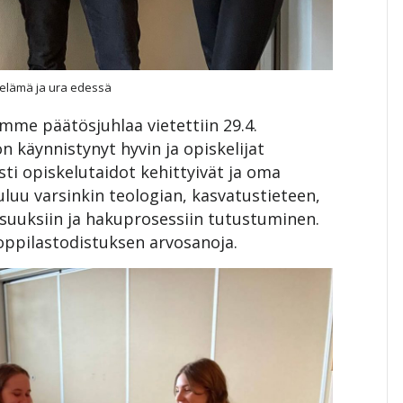
 elämä ja ura edessä
mme päätösjuhlaa vietettiin 29.4.
n käynnistynyt hyvin ja opiskelijat
sti opiskelutaidot kehittyivät ja oma
uluu varsinkin teologian, kasvatustieteen,
isuuksiin ja hakuprosessiin tutustuminen.
ioppilastodistuksen arvosanoja.