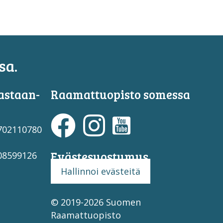
sa.
astaan­
Raamattuopisto somessa
3702110780
Evästesuostumus
708599126
Hallinnoi evästeitä
© 2019-2026 Suomen
Raamattuopisto