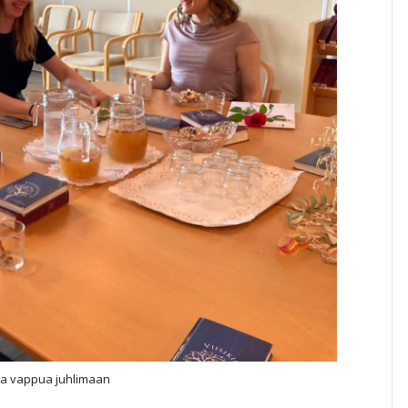
sa vappua juhlimaan