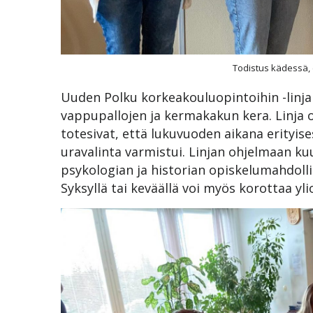
Todistus kädessä,
Uuden Polku korkeakouluopintoihin -linja
vappupallojen ja kermakakun kera. Linja o
totesivat, että lukuvuoden aikana erityise
uravalinta varmistui. Linjan ohjelmaan ku
psykologian ja historian opiskelumahdoll
Syksyllä tai keväällä voi myös korottaa yl