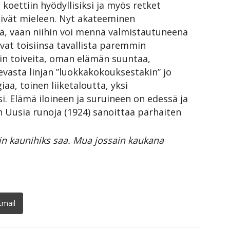
koettiin hyödyllisiksi ja myös retket
äivät mieleen. Nyt akateeminen
tä, vaan niihin voi mennä valmistautuneena
uivat toisiinsa tavallista paremmin
tiin toiveita, oman elämän suuntaa,
evasta linjan ”luokkakokouksestakin” jo
aa, toinen liiketaloutta, yksi
si. Elämä iloineen ja suruineen on edessä ja
 Uusia runoja (1924) sanoittaa parhaiten
iin kaunihiks saa. Mua jossain kaukana
Email