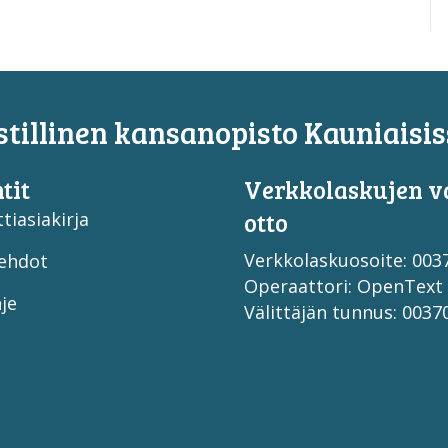
tillinen kansanopisto Kauniaisis
tit
Verkko­laskujen v
otto
tiasiakirja
Verkkolaskuosoite: 00
ehdot
Operaattori: OpenText
je
Välittäjän tunnus: 003