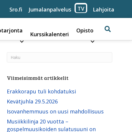
TV
Sro.fi
Jumalanpalvelus
Lahjoita
otarjonta
Opisto
Kurssikalenteri
Viimeisimmät artikkelit
Erakkorapu tuli kohdatuksi
Kevätjuhla 29.5.2026
Isovanhemmuus on uusi mahdollisuus
Musiikkilinja 20 vuotta –
gospelmuusikoiden sulatusuuni on