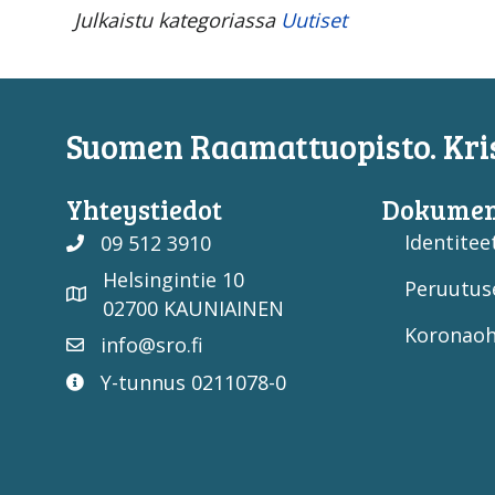
Julkaistu kategoriassa
Uutiset
Suomen Raamattuopisto. Kris
Yhteystiedot
Dokumen
Identiteet
09 512 3910
Helsingintie 10
Peruutus
02700 KAUNIAINEN
Koronaoh
info@sro.fi
Y-tunnus 0211078-0