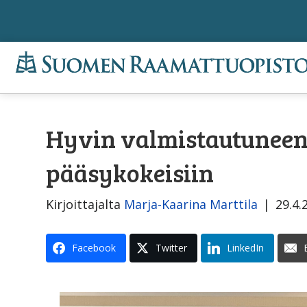
Hyvin valmistautuneena
pääsykokeisiin
Kirjoittajalta
Marja-Kaarina Marttila
|
29.4.
Facebook
Twitter
LinkedIn