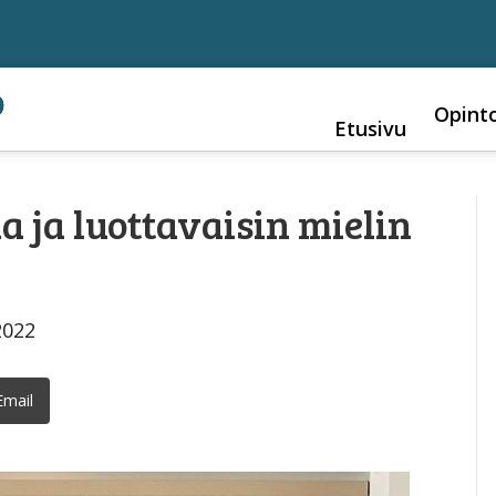
Opint
Etusivu
 ja luottavaisin mielin
2022
Email