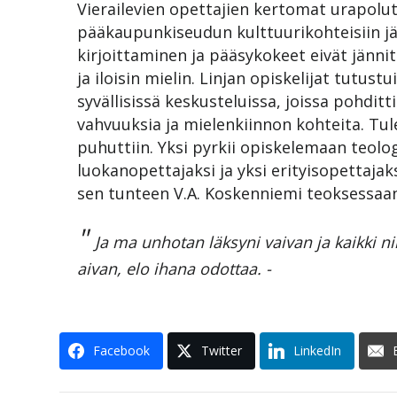
Vierailevien opettajien kertomat urapolut 
pääkaupunkiseudun kulttuurikohteisiin j
kirjoittaminen ja pääsykokeet eivät jänni
ja iloisin mielin. Linjan opiskelijat tutust
syvällisissä keskusteluissa, joissa pohdit
vahvuuksia ja mielenkiinnon kohteita. Tul
puhuttiin. Yksi pyrkii opiskelemaan teologi
luokanopettajaksi ja yksi erityisopettajak
sen tunteen V.A. Koskenniemi teoksessaan
"
Ja ma unhotan läksyni vaivan ja kaikki n
aivan, elo ihana odottaa. -
Facebook
Twitter
LinkedIn