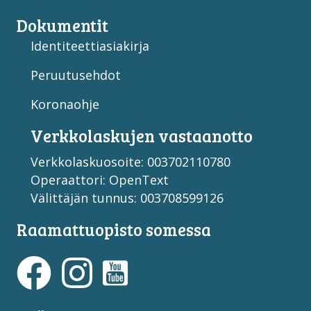
Dokumentit
Identiteettiasiakirja
Peruutusehdot
Koronaohje
Verkko­laskujen vastaan­otto
Verkkolaskuosoite: 003702110780
Operaattori: OpenText
Välittäjän tunnus: 003708599126
Raamattuopisto somessa