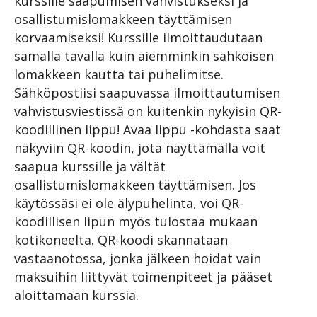
kurssille saapumisen vahvistukseksi ja
osallistumislomakkeen täyttämisen
korvaamiseksi! Kurssille ilmoittaudutaan
samalla tavalla kuin aiemminkin sähköisen
lomakkeen kautta tai puhelimitse.
Sähköpostiisi saapuvassa ilmoittautumisen
vahvistusviestissä on kuitenkin nykyisin QR-
koodillinen lippu! Avaa lippu -kohdasta saat
näkyviin QR-koodin, jota näyttämällä voit
saapua kurssille ja vältät
osallistumislomakkeen täyttämisen. Jos
käytössäsi ei ole älypuhelinta, voi QR-
koodillisen lipun myös tulostaa mukaan
kotikoneelta. QR-koodi skannataan
vastaanotossa, jonka jälkeen hoidat vain
maksuihin liittyvät toimenpiteet ja pääset
aloittamaan kurssia.