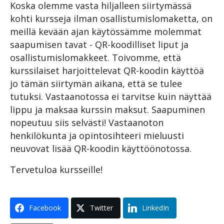
Koska olemme vasta hiljalleen siirtymässä
kohti kursseja ilman osallistumislomaketta, on
meillä kevään ajan käytössämme molemmat
saapumisen tavat - QR-koodilliset liput ja
osallistumislomakkeet. Toivomme, että
kurssilaiset harjoittelevat QR-koodin käyttöä
jo tämän siirtymän aikana, että se tulee
tutuksi. Vastaanotossa ei tarvitse kuin näyttää
lippu ja maksaa kurssin maksut. Saapuminen
nopeutuu siis selvästi! Vastaanoton
henkilökunta ja opintosihteeri mieluusti
neuvovat lisää QR-koodin käyttöönotossa.
Tervetuloa kursseille!
Facebook
Twitter
LinkedIn