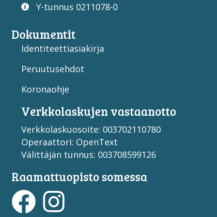
Y-tunnus 0211078-0
Dokumentit
Identiteettiasiakirja
Peruutusehdot
Koronaohje
Verkko­laskujen vastaan­otto
Verkkolaskuosoite: 003702110780
Operaattori: OpenText
Välittäjän tunnus: 003708599126
Raamattuopisto somessa