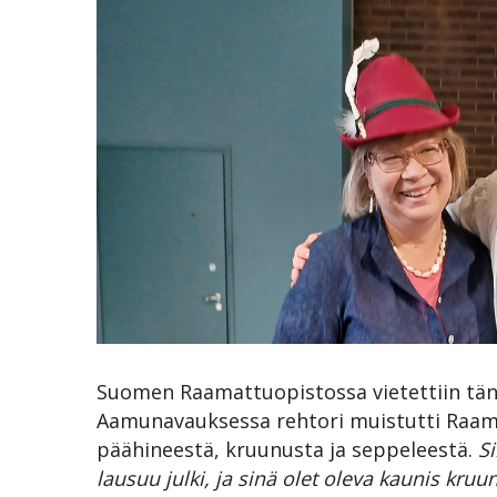
Suomen Raamattuopistossa vietettiin tän
Aamunavauksessa rehtori muistutti Raam
päähineestä, kruunusta ja seppeleestä.
S
lausuu julki, ja sinä olet oleva kaunis kr