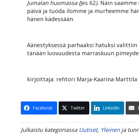
Jumalan huomassa (
Jes 62
).
Näin saamme us
päivä ja tuoda ilomme ja murheemme hänel
hänen kädessään.
Äänestyksessä parhaaksi hatuksi valittiin 
tänään luovuudesta marraskuun pimeyden
kirjoittaja: rehtori Marja-Kaarina Marttila
Facebook
Twitter
LinkedIn
Julkaistu kategoriassa
Uutiset
,
Yleinen
ja tunn