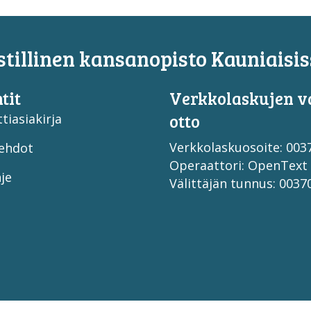
tillinen kansanopisto Kauniaisis
tit
Verkko­laskujen v
otto
tiasiakirja
Verkkolaskuosoite: 00
ehdot
Operaattori: OpenText
je
Välittäjän tunnus: 003