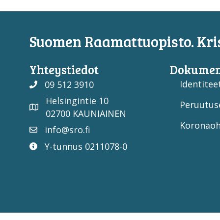
Suomen Raamattuopisto. Kris
Yhteystiedot
Dokumen
Identiteet
09 512 3910
Helsingintie 10
Peruutus
02700 KAUNIAINEN
Koronaoh
info@sro.fi
Y-tunnus 0211078-0