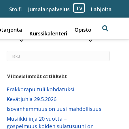
TV
Sro.fi
Jumalanpalvelus
Lahjoita
otarjonta
Opisto
Kurssikalenteri
Viimeisimmät artikkelit
Erakkorapu tuli kohdatuksi
Kevätjuhla 29.5.2026
Isovanhemmuus on uusi mahdollisuus
Musiikkilinja 20 vuotta –
gospelmuusikoiden sulatusuuni on