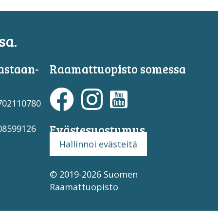
sa.
astaan­
Raamattuopisto somessa
3702110780
Evästesuostumus
708599126
Hallinnoi evästeitä
© 2019-2026 Suomen
Raamattuopisto