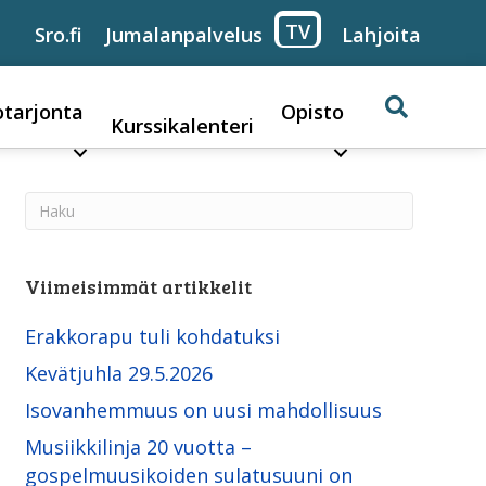
TV
Sro.fi
Jumalanpalvelus
Lahjoita
otarjonta
Opisto
Kurssikalenteri
Viimeisimmät artikkelit
Erakkorapu tuli kohdatuksi
Kevätjuhla 29.5.2026
Isovanhemmuus on uusi mahdollisuus
Musiikkilinja 20 vuotta –
gospelmuusikoiden sulatusuuni on