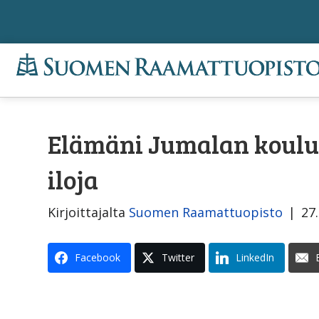
Elämäni Jumalan koulus
iloja
Kirjoittajalta
Suomen Raamattuopisto
|
27
Facebook
Twitter
LinkedIn