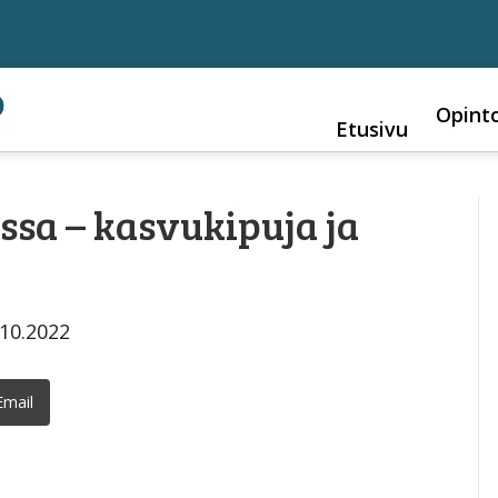
Opint
Etusivu
sa – kasvukipuja ja
.10.2022
Email