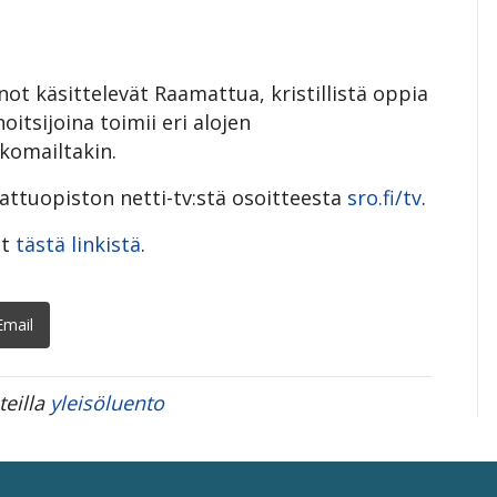
t käsittelevät Raamattua, kristillistä oppia
itsijoina toimii eri alojen
komailtakin.
ttuopiston netti-tv:stä osoitteesta
sro.fi/tv
.
ät
tästä linkistä
.
Email
teilla
yleisöluento