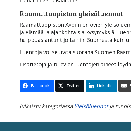
Lääkäri Leena Kaartinen
Raamattuopiston yleisöluennot
Raamattuopiston Avoimien ovien yleisöluenno
ja elämää ja ajankohtaisia kysymyksiä. Luenno
huippuasiantuntijoita niin Suomesta kuin ul
Luentoja voi seurata suorana Suomen Raama
Lisätietoja ja tulevien luentojen aiheet löyd
Facebook
Twitter
LinkedIn
Julkaistu kategoriassa
Yleisöluennot
ja tunnis