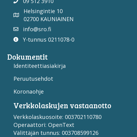
09 512 3910
Helsingintie 10
02700 KAUNIAINEN
info@sro.fi
Y-tunnus 0211078-0
Dokumentit
Identiteettiasiakirja
Peruutusehdot
Koronaohje
Verkko­laskujen vastaan­otto
Verkkolaskuosoite: 003702110780
Operaattori: OpenText
Välittäjän tunnus: 003708599126