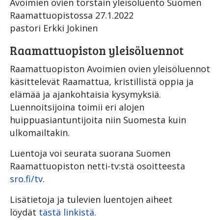
Avoimien ovien torstain yleisöluento Suomen
Raamattuopistossa 27.1.2022
pastori Erkki Jokinen
Raamattuopiston yleisöluennot
Raamattuopiston Avoimien ovien yleisöluennot
käsittelevät Raamattua, kristillistä oppia ja
elämää ja ajankohtaisia kysymyksiä.
Luennoitsijoina toimii eri alojen
huippuasiantuntijoita niin Suomesta kuin
ulkomailtakin.
Luentoja voi seurata suorana Suomen
Raamattuopiston netti-tv:stä osoitteesta
sro.fi/tv
.
Lisätietoja ja tulevien luentojen aiheet
löydät
tästä linkistä
.