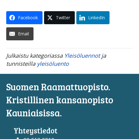
Facebook
Twitter
LinkedIn
Email
Julkaistu kategoriassa
Yleisöluennot
ja
tunnisteilla
yleisöluento
Suomen Raamattuopisto.
Kristillinen kansanopisto
Kauniaisissa.
Yhteystiedot