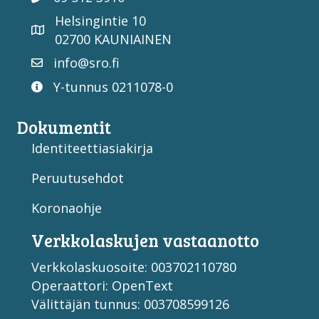
Helsingintie 10
02700 KAUNIAINEN
info@sro.fi
Y-tunnus 0211078-0
Dokumentit
Identiteettiasiakirja
Peruutusehdot
Koronaohje
Verkko­laskujen vastaan­otto
Verkkolaskuosoite: 003702110780
Operaattori: OpenText
Välittäjän tunnus: 003708599126