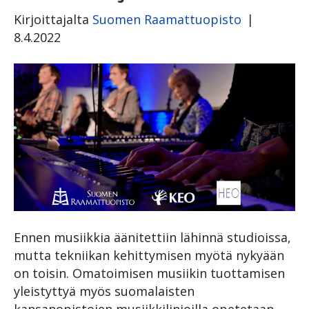
Kirjoittajalta
Suomen Raamattuopisto
|
8.4.2022
Ennen musiikkia äänitettiin lähinnä studioissa,
mutta tekniikan kehittymisen myötä nykyään
on toisin. Omatoimisen musiikin tuottamisen
yleistyttyä myös suomalaisten
kansanopistojen musiikkilinjoilla opetetaan