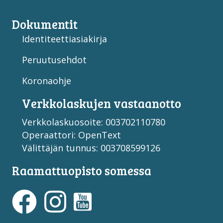
Dokumentit
Identiteettiasiakirja
Peruutusehdot
Koronaohje
Verkko­laskujen vastaan­otto
Verkkolaskuosoite: 003702110780
Operaattori: OpenText
Välittäjän tunnus: 003708599126
Raamattuopisto somessa