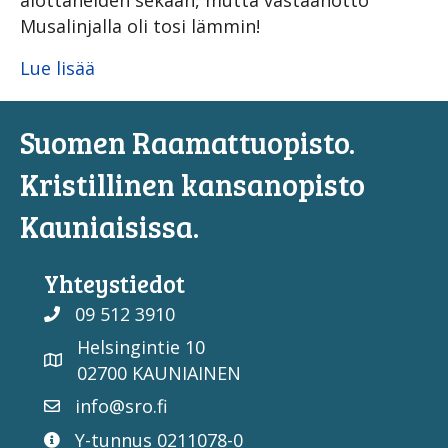
alottaneiden sekaan, mutta vastaanotto
Musalinjalla oli tosi lämmin!
Lue lisää
Suomen Raamattuopisto.
Kristillinen kansanopisto
Kauniaisissa.
Yhteystiedot
09 512 3910
Helsingintie 10
02700 KAUNIAINEN
info@sro.fi
Y-tunnus 0211078-0