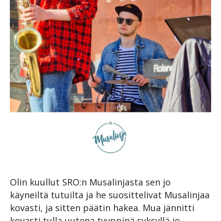
Olin kuullut SRO:n Musalinjasta sen jo
käyneiltä tutuilta ja he suosittelivat Musalinjaa
kovasti, ja sitten päätin hakea. Mua jännitti
kovasti tulla uutena tyyppinä syksyllä jo