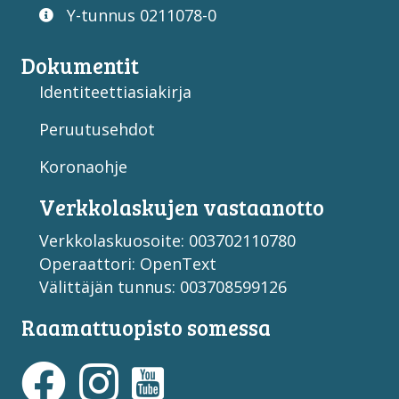
Y-tunnus 0211078-0
Dokumentit
Identiteettiasiakirja
Peruutusehdot
Koronaohje
Verkko­laskujen vastaan­otto
Verkkolaskuosoite: 003702110780
Operaattori: OpenText
Välittäjän tunnus: 003708599126
Raamattuopisto somessa