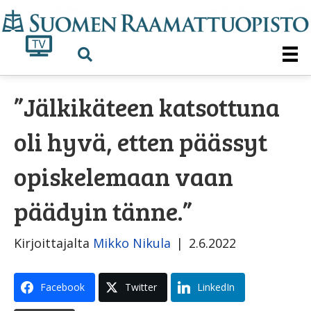
”Jälkikäteen katsottuna
oli hyvä, etten päässyt
opiskelemaan vaan
päädyin tänne.”
Kirjoittajalta
Mikko Nikula
|
2.6.2022
Facebook
Twitter
LinkedIn