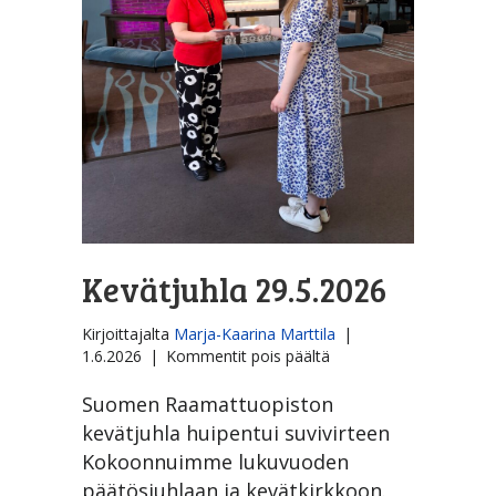
Kevätjuhla 29.5.2026
Kirjoittajalta
Marja-Kaarina Marttila
|
artikkelissa
1.6.2026
|
Kommentit pois päältä
Kevätjuhla
29.5.2026
Suomen Raamattuopiston
kevätjuhla huipentui suvivirteen
Kokoonnuimme lukuvuoden
päätösjuhlaan ja kevätkirkkoon.