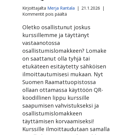
Kirjoittajalta
Merja Rantala
|
21.1.2026
|
artikkelissa
Kommentit pois päältä
Osallistumislomakkeista
QR-
Oletko osallistunut joskus
koodeihin
kurssillemme ja täyttänyt
vastaanotossa
osallistumislomakkeen? Lomake
on saattanut olla tyhjä tai
etukäteen esitäytetty sähköisen
ilmoittautumisesi mukaan. Nyt
Suomen Raamattuopistossa
ollaan ottamassa käyttöön QR-
koodillinen lippu kurssille
saapumisen vahvistukseksi ja
osallistumislomakkeen
täyttämisen korvaamiseksi!
Kurssille ilmoittaudutaan samalla