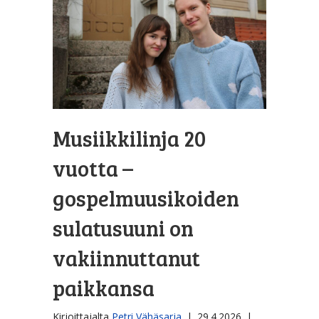
Musiikkilinja 20
vuotta –
gospelmuusikoiden
sulatusuuni on
vakiinnuttanut
paikkansa
Kirjoittajalta
Petri Vähäsarja
|
29.4.2026
|