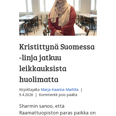
Kristittynä Suomessa
-linja ­jatkuu
leikkauksista
huolimatta
Kirjoittajalta
Marja-Kaarina Marttila
|
artikkelissa
9.4.2026
|
Kommentit pois päältä
Kristittynä
Suomessa
Sharmin sanoo, että
-
Raamattuopiston paras paikka on
linja