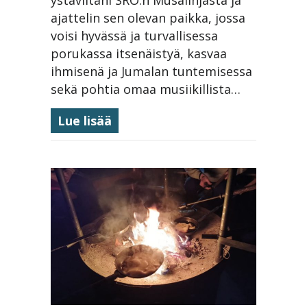
ajattelin sen olevan paikka, jossa
voisi hyvässä ja turvallisessa
porukassa itsenäistyä, kasvaa
ihmisenä ja Jumalan tuntemisessa
sekä pohtia omaa musiikillista…
about Elämän parasta aikaa
Lue lisää