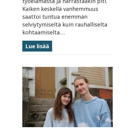
työelämässä ja harrastaakin piti.
Kaiken keskellä vanhemmuus
saattoi tuntua enemmän
selviytymiseltä kuin rauhalliselta
kohtaamiselta.…
about Isovanhemmuus on uusi 
Lue lisää