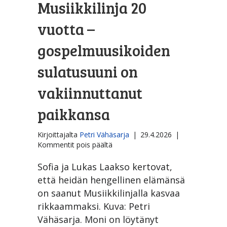
Musiikkilinja 20
vuotta –
gospelmuusikoiden
sulatusuuni on
vakiinnuttanut
paikkansa
Kirjoittajalta
Petri Vähäsarja
|
29.4.2026
|
artikkelissa
Kommentit pois päältä
Musiikkilinja
20
Sofia ja Lukas Laakso kertovat,
vuotta
että heidän hengellinen elämänsä
–
on saanut Musiikkilinjalla kasvaa
gospelmuusikoiden
rikkaammaksi. Kuva: Petri
sulatusuuni
on
Vähäsarja. Moni on löytänyt
vakiinnuttanut