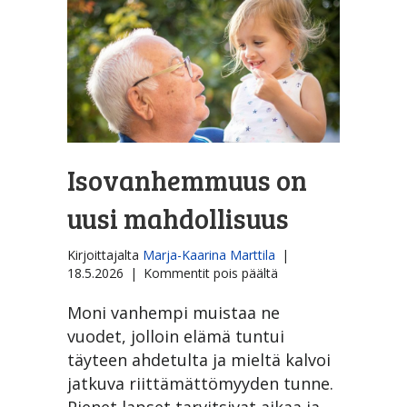
Isovanhemmuus on
uusi mahdollisuus
Kirjoittajalta
Marja-Kaarina Marttila
|
artikkelissa
18.5.2026
|
Kommentit pois päältä
Isovanhemmuus
on
Moni vanhempi muistaa ne
uusi
vuodet, jolloin elämä tuntui
mahdollisuus
täyteen ahdetulta ja mieltä kalvoi
jatkuva riittämättömyyden tunne.
Pienet lapset tarvitsivat aikaa ja