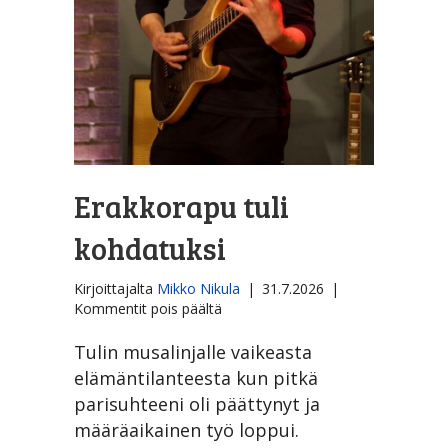
Erakkorapu tuli
kohdatuksi
Kirjoittajalta
Mikko Nikula
|
31.7.2026
|
artikkelissa
Kommentit pois päältä
Erakkorapu
tuli
Tulin musalinjalle vaikeasta
kohdatuksi
elämäntilanteesta kun pitkä
parisuhteeni oli päättynyt ja
määräaikainen työ loppui.