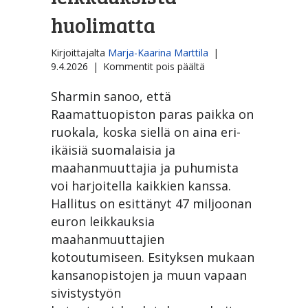
huolimatta
Kirjoittajalta
Marja-Kaarina Marttila
|
artikkelissa
9.4.2026
|
Kommentit pois päältä
Kristittynä
Suomessa
Sharmin sanoo, että
-
Raamattuopiston paras paikka on
linja
ruokala, koska siellä on aina eri-
­
ikäisiä suomalaisia ja
jatkuu
leikkauksista
maahanmuuttajia ja puhumista
huolimatta
voi harjoitella kaikkien kanssa.
Hallitus on esittänyt 47 miljoonan
euron leikkauksia
maahanmuuttajien
kotoutumiseen. Esityksen mukaan
kansanopistojen ja muun vapaan
sivistystyön