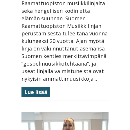
Raamattuopiston musiikkilinjalta
paikkansa
sekä hengellisen kodin että
elämän suunnan. Suomen
Raamattuopiston Musiikkilinjan
perustamisesta tulee tänä vuonna
kuluneeksi 20 vuotta. Ajan myötä
linja on vakiinnuttanut asemansa
Suomen kenties merkittävimpänä
”gospelmuusikkotehtaana”, ja
useat linjalla valmistuneista ovat
nykyisin ammattimuusikkoja.…
about Musiikkilinja 20 vuotta 
Lue lisää