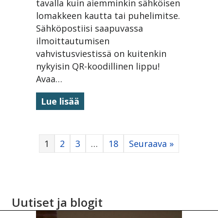
tavalla kuin aiemminkin sähköisen
lomakkeen kautta tai puhelimitse.
Sähköpostiisi saapuvassa
ilmoittautumisen
vahvistusviestissä on kuitenkin
nykyisin QR-koodillinen lippu!
Avaa…
about Osallistumislomakkeista
Lue lisää
1
2
3
…
18
Seuraava »
Uutiset ja blogit