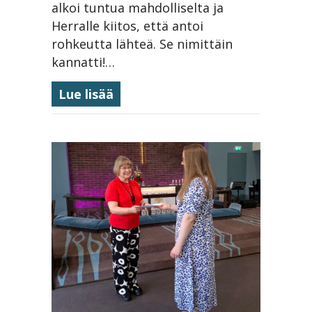
alkoi tuntua mahdolliselta ja
Herralle kiitos, että antoi
rohkeutta lähteä. Se nimittäin
kannatti!…
about Erakkorapu tuli kohdatuk
Lue lisää