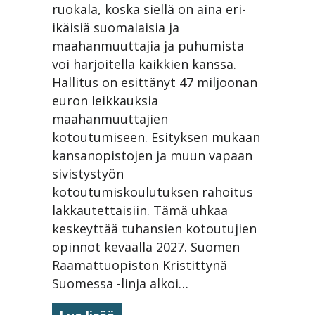
ruokala, koska siellä on aina eri-
­
ikäisiä suomalaisia ja
jatkuu
leikkauksista
maahanmuuttajia ja puhumista
huolimatta
voi harjoitella kaikkien kanssa.
Hallitus on esittänyt 47 miljoonan
euron leikkauksia
maahanmuuttajien
kotoutumiseen. Esityksen mukaan
kansanopistojen ja muun vapaan
sivistystyön
kotoutumiskoulutuksen rahoitus
lakkautettaisiin. Tämä uhkaa
keskeyttää tuhansien kotoutujien
opinnot keväällä 2027. Suomen
Raamattuopiston Kristittynä
Suomessa -linja alkoi…