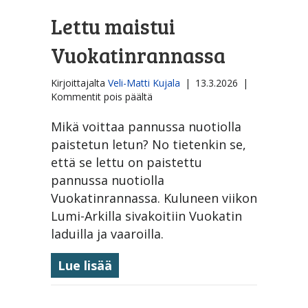
Lettu maistui
Vuokatinrannassa
Kirjoittajalta
Veli-Matti Kujala
|
13.3.2026
|
artikkelissa
Kommentit pois päältä
Lettu
maistui
Mikä voittaa pannussa nuotiolla
Vuokatinrannassa
paistetun letun? No tietenkin se,
että se lettu on paistettu
pannussa nuotiolla
Vuokatinrannassa. Kuluneen viikon
Lumi-Arkilla sivakoitiin Vuokatin
laduilla ja vaaroilla.
about Lettu maistui Vuokatinr
Lue lisää