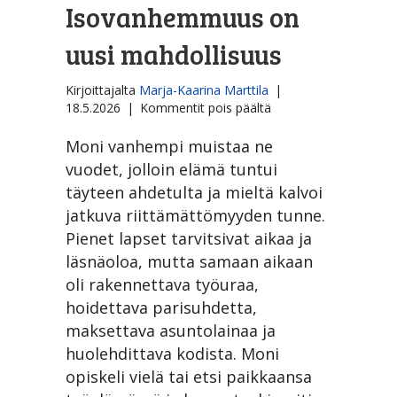
Isovanhemmuus on
uusi mahdollisuus
Kirjoittajalta
Marja-Kaarina Marttila
|
artikkelissa
18.5.2026
|
Kommentit pois päältä
Isovanhemmuus
on
Moni vanhempi muistaa ne
uusi
vuodet, jolloin elämä tuntui
mahdollisuus
täyteen ahdetulta ja mieltä kalvoi
jatkuva riittämättömyyden tunne.
Pienet lapset tarvitsivat aikaa ja
läsnäoloa, mutta samaan aikaan
oli rakennettava työuraa,
hoidettava parisuhdetta,
maksettava asuntolainaa ja
huolehdittava kodista. Moni
opiskeli vielä tai etsi paikkaansa