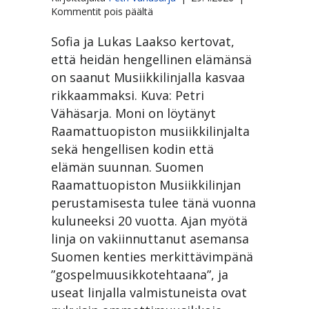
artikkelissa
Kommentit pois päältä
Musiikkilinja
20
Sofia ja Lukas Laakso kertovat,
vuotta
että heidän hengellinen elämänsä
–
on saanut Musiikkilinjalla kasvaa
gospelmuusikoiden
rikkaammaksi. Kuva: Petri
sulatusuuni
on
Vähäsarja. Moni on löytänyt
vakiinnuttanut
Raamattuopiston musiikkilinjalta
paikkansa
sekä hengellisen kodin että
elämän suunnan. Suomen
Raamattuopiston Musiikkilinjan
perustamisesta tulee tänä vuonna
kuluneeksi 20 vuotta. Ajan myötä
linja on vakiinnuttanut asemansa
Suomen kenties merkittävimpänä
”gospelmuusikkotehtaana”, ja
useat linjalla valmistuneista ovat