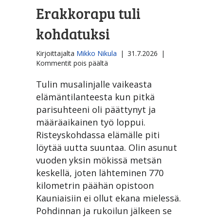
Erakkorapu tuli
kohdatuksi
Kirjoittajalta
Mikko Nikula
|
31.7.2026
|
artikkelissa
Kommentit pois päältä
Erakkorapu
tuli
Tulin musalinjalle vaikeasta
kohdatuksi
elämäntilanteesta kun pitkä
parisuhteeni oli päättynyt ja
määräaikainen työ loppui.
Risteyskohdassa elämälle piti
löytää uutta suuntaa. Olin asunut
vuoden yksin mökissä metsän
keskellä, joten lähteminen 770
kilometrin päähän opistoon
Kauniaisiin ei ollut ekana mielessä.
Pohdinnan ja rukoilun jälkeen se