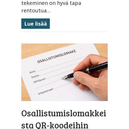
tekeminen on hyvä tapa
rentoutua…
about Suomen Raamattuopistoss
Lue lisää
Osallistumislomakkei
sta QR-koodeihin