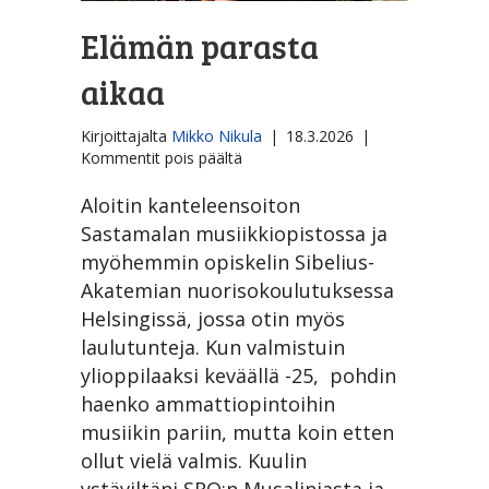
Elämän parasta
aikaa
Kirjoittajalta
Mikko Nikula
|
18.3.2026
|
artikkelissa
Kommentit pois päältä
Elämän
parasta
Aloitin kanteleensoiton
aikaa
Sastamalan musiikkiopistossa ja
myöhemmin opiskelin Sibelius-
Akatemian nuorisokoulutuksessa
Helsingissä, jossa otin myös
laulutunteja. Kun valmistuin
ylioppilaaksi keväällä -25, pohdin
haenko ammattiopintoihin
musiikin pariin, mutta koin etten
ollut vielä valmis. Kuulin
ystäviltäni SRO:n Musalinjasta ja