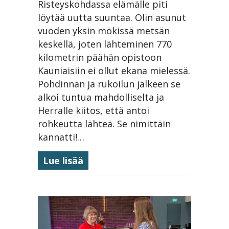
Risteyskohdassa elämälle piti
löytää uutta suuntaa. Olin asunut
vuoden yksin mökissä metsän
keskellä, joten lähteminen 770
kilometrin päähän opistoon
Kauniaisiin ei ollut ekana mielessä.
Pohdinnan ja rukoilun jälkeen se
alkoi tuntua mahdolliselta ja
Herralle kiitos, että antoi
rohkeutta lähteä. Se nimittäin
kannatti!…
about Erakkorapu tuli kohdatuk
Lue lisää