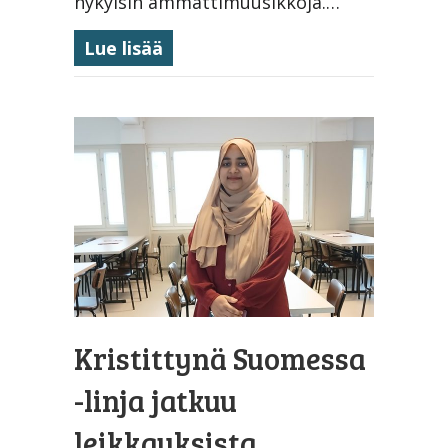
nykyisin ammattimuusikkoja.…
about Musiikkilinja 20 vuotta 
Lue lisää
Kristittynä Suomessa
-linja ­jatkuu
leikkauksista