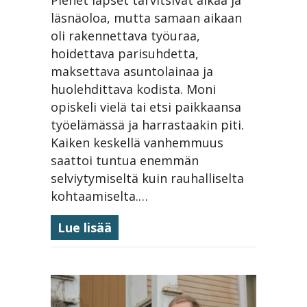
läsnäoloa, mutta samaan aikaan
oli rakennettava työuraa,
hoidettava parisuhdetta,
maksettava asuntolainaa ja
huolehdittava kodista. Moni
opiskeli vielä tai etsi paikkaansa
työelämässä ja harrastaakin piti.
Kaiken keskellä vanhemmuus
saattoi tuntua enemmän
selviytymiseltä kuin rauhalliselta
kohtaamiselta.…
about Isovanhemmuus on uusi 
Lue lisää