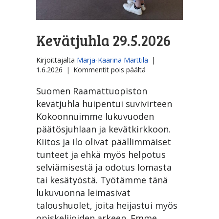
Kevätjuhla 29.5.2026
Kirjoittajalta
Marja-Kaarina Marttila
|
artikkelissa
1.6.2026
|
Kommentit pois päältä
Kevätjuhla
29.5.2026
Suomen Raamattuopiston
kevätjuhla huipentui suvivirteen
Kokoonnuimme lukuvuoden
päätösjuhlaan ja kevätkirkkoon.
Kiitos ja ilo olivat päällimmäiset
tunteet ja ehkä myös helpotus
selviämisestä ja odotus lomasta
tai kesätyöstä. Työtämme tänä
lukuvuonna leimasivat
taloushuolet, joita heijastui myös
opiskelijoiden arkeen. Emme