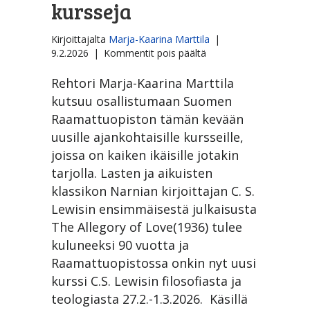
kursseja
Kirjoittajalta
Marja-Kaarina Marttila
|
artikkelissa
9.2.2026
|
Kommentit pois päältä
Suomen
Raamattuopistossa
Rehtori Marja-Kaarina Marttila
ajankohtaisia
kutsuu osallistumaan Suomen
kursseja
Raamattuopiston tämän kevään
uusille ajankohtaisille kursseille,
joissa on kaiken ikäisille jotakin
tarjolla. Lasten ja aikuisten
klassikon Narnian kirjoittajan C. S.
Lewisin ensimmäisestä julkaisusta
The Allegory of Love(1936) tulee
kuluneeksi 90 vuotta ja
Raamattuopistossa onkin nyt uusi
kurssi C.S. Lewisin filosofiasta ja
teologiasta 27.2.-1.3.2026. Käsillä