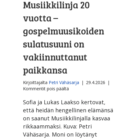
Musiikkilinja 20
vuotta –
gospelmuusikoiden
sulatusuuni on
vakiinnuttanut
paikkansa
Kirjoittajalta
Petri Vähäsarja
|
29.4.2026
|
artikkelissa
Kommentit pois päältä
Musiikkilinja
20
Sofia ja Lukas Laakso kertovat,
vuotta
että heidän hengellinen elämänsä
–
on saanut Musiikkilinjalla kasvaa
gospelmuusikoiden
rikkaammaksi. Kuva: Petri
sulatusuuni
on
Vähäsarja. Moni on löytänyt
vakiinnuttanut