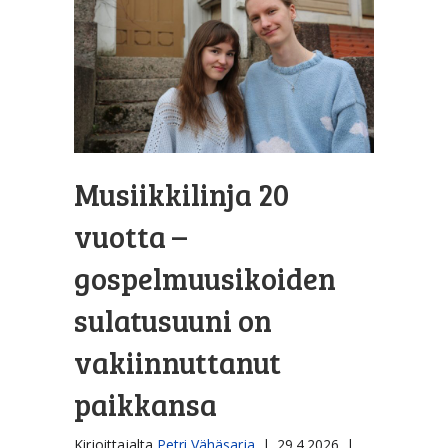
Musiikkilinja 20
vuotta –
gospelmuusikoiden
sulatusuuni on
vakiinnuttanut
paikkansa
Kirjoittajalta
Petri Vähäsarja
|
29.4.2026
|