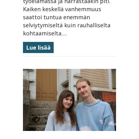
työelämässä ja harrastaakin piti.
Kaiken keskellä vanhemmuus
saattoi tuntua enemmän
selviytymiseltä kuin rauhalliselta
kohtaamiselta.…
about Isovanhemmuus on uusi 
Lue lisää