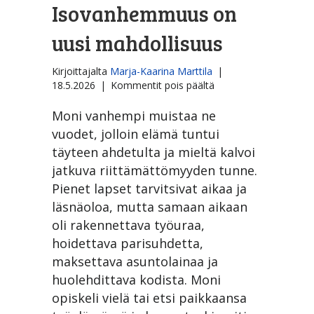
Isovanhemmuus on
uusi mahdollisuus
Kirjoittajalta
Marja-Kaarina Marttila
|
artikkelissa
18.5.2026
|
Kommentit pois päältä
Isovanhemmuus
on
Moni vanhempi muistaa ne
uusi
vuodet, jolloin elämä tuntui
mahdollisuus
täyteen ahdetulta ja mieltä kalvoi
jatkuva riittämättömyyden tunne.
Pienet lapset tarvitsivat aikaa ja
läsnäoloa, mutta samaan aikaan
oli rakennettava työuraa,
hoidettava parisuhdetta,
maksettava asuntolainaa ja
huolehdittava kodista. Moni
opiskeli vielä tai etsi paikkaansa