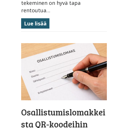
tekeminen on hyvä tapa
rentoutua…
about Suomen Raamattuopistoss
Lue lisää
Osallistumislomakkei
sta QR-koodeihin