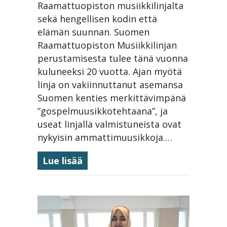
Raamattuopiston musiikkilinjalta
paikkansa
sekä hengellisen kodin että
elämän suunnan. Suomen
Raamattuopiston Musiikkilinjan
perustamisesta tulee tänä vuonna
kuluneeksi 20 vuotta. Ajan myötä
linja on vakiinnuttanut asemansa
Suomen kenties merkittävimpänä
”gospelmuusikkotehtaana”, ja
useat linjalla valmistuneista ovat
nykyisin ammattimuusikkoja.…
about Musiikkilinja 20 vuotta 
Lue lisää