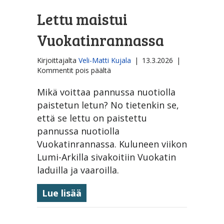
Lettu maistui
Vuokatinrannassa
Kirjoittajalta
Veli-Matti Kujala
|
13.3.2026
|
artikkelissa
Kommentit pois päältä
Lettu
maistui
Mikä voittaa pannussa nuotiolla
Vuokatinrannassa
paistetun letun? No tietenkin se,
että se lettu on paistettu
pannussa nuotiolla
Vuokatinrannassa. Kuluneen viikon
Lumi-Arkilla sivakoitiin Vuokatin
laduilla ja vaaroilla.
about Lettu maistui Vuokatinr
Lue lisää