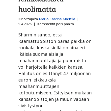
huolimatta
Kirjoittajalta
Marja-Kaarina Marttila
|
artikkelissa
9.4.2026
|
Kommentit pois päältä
Kristittynä
Suomessa
Sharmin sanoo, että
-
Raamattuopiston paras paikka on
linja
ruokala, koska siellä on aina eri-
­
ikäisiä suomalaisia ja
jatkuu
leikkauksista
maahanmuuttajia ja puhumista
huolimatta
voi harjoitella kaikkien kanssa.
Hallitus on esittänyt 47 miljoonan
euron leikkauksia
maahanmuuttajien
kotoutumiseen. Esityksen mukaan
kansanopistojen ja muun vapaan
sivistystyön