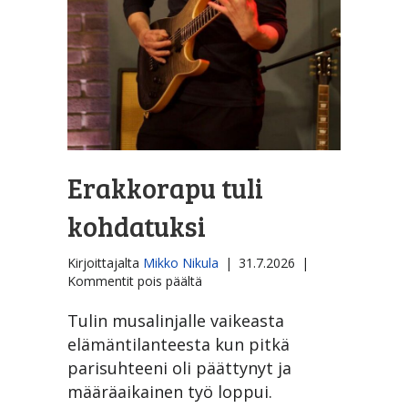
Erakkorapu tuli
kohdatuksi
Kirjoittajalta
Mikko Nikula
|
31.7.2026
|
artikkelissa
Kommentit pois päältä
Erakkorapu
tuli
Tulin musalinjalle vaikeasta
kohdatuksi
elämäntilanteesta kun pitkä
parisuhteeni oli päättynyt ja
määräaikainen työ loppui.