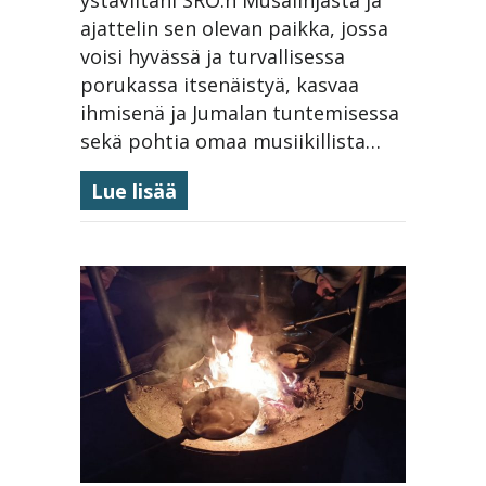
ajattelin sen olevan paikka, jossa
voisi hyvässä ja turvallisessa
porukassa itsenäistyä, kasvaa
ihmisenä ja Jumalan tuntemisessa
sekä pohtia omaa musiikillista…
about Elämän parasta aikaa
Lue lisää