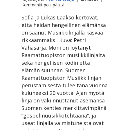
artikkelissa
Kommentit pois päältä
Musiikkilinja
20
Sofia ja Lukas Laakso kertovat,
vuotta
että heidän hengellinen elämänsä
–
on saanut Musiikkilinjalla kasvaa
gospelmuusikoiden
rikkaammaksi. Kuva: Petri
sulatusuuni
on
Vähäsarja. Moni on löytänyt
vakiinnuttanut
Raamattuopiston musiikkilinjalta
paikkansa
sekä hengellisen kodin että
elämän suunnan. Suomen
Raamattuopiston Musiikkilinjan
perustamisesta tulee tänä vuonna
kuluneeksi 20 vuotta. Ajan myötä
linja on vakiinnuttanut asemansa
Suomen kenties merkittävimpänä
”gospelmuusikkotehtaana”, ja
useat linjalla valmistuneista ovat