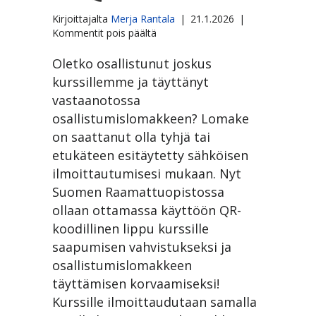
Kirjoittajalta
Merja Rantala
|
21.1.2026
|
artikkelissa
Kommentit pois päältä
Osallistumislomakkeista
QR-
Oletko osallistunut joskus
koodeihin
kurssillemme ja täyttänyt
vastaanotossa
osallistumislomakkeen? Lomake
on saattanut olla tyhjä tai
etukäteen esitäytetty sähköisen
ilmoittautumisesi mukaan. Nyt
Suomen Raamattuopistossa
ollaan ottamassa käyttöön QR-
koodillinen lippu kurssille
saapumisen vahvistukseksi ja
osallistumislomakkeen
täyttämisen korvaamiseksi!
Kurssille ilmoittaudutaan samalla