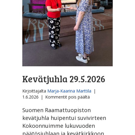
Kevätjuhla 29.5.2026
Kirjoittajalta
Marja-Kaarina Marttila
|
artikkelissa
1.6.2026
|
Kommentit pois päältä
Kevätjuhla
29.5.2026
Suomen Raamattuopiston
kevätjuhla huipentui suvivirteen
Kokoonnuimme lukuvuoden
päätösjuhlaan ja kevätkirkkoon.