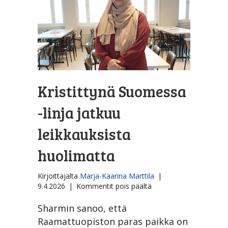
Kristittynä Suomessa
-linja ­jatkuu
leikkauksista
huolimatta
Kirjoittajalta
Marja-Kaarina Marttila
|
artikkelissa
9.4.2026
|
Kommentit pois päältä
Kristittynä
Suomessa
Sharmin sanoo, että
-
Raamattuopiston paras paikka on
linja