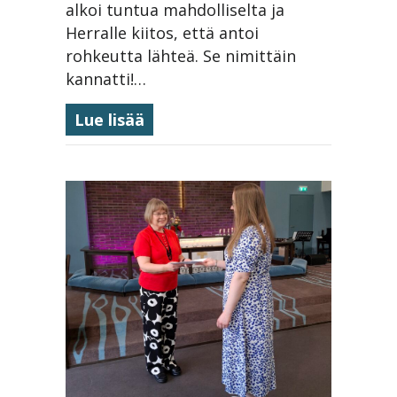
alkoi tuntua mahdolliselta ja
Herralle kiitos, että antoi
rohkeutta lähteä. Se nimittäin
kannatti!…
about Erakkorapu tuli kohdatuk
Lue lisää