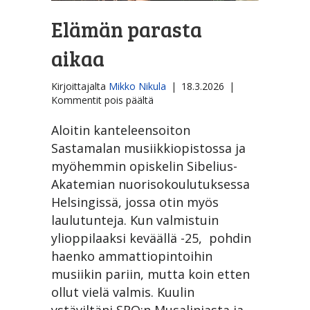
Elämän parasta
aikaa
Kirjoittajalta
Mikko Nikula
|
18.3.2026
|
artikkelissa
Kommentit pois päältä
Elämän
parasta
Aloitin kanteleensoiton
aikaa
Sastamalan musiikkiopistossa ja
myöhemmin opiskelin Sibelius-
Akatemian nuorisokoulutuksessa
Helsingissä, jossa otin myös
laulutunteja. Kun valmistuin
ylioppilaaksi keväällä -25, pohdin
haenko ammattiopintoihin
musiikin pariin, mutta koin etten
ollut vielä valmis. Kuulin
ystäviltäni SRO:n Musalinjasta ja