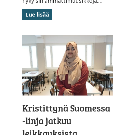
nykyisin ammattimuusikkoja.…
about Musiikkilinja 20 vuotta 
Lue lisää
Kristittynä Suomessa
-linja ­jatkuu
leikkauksista