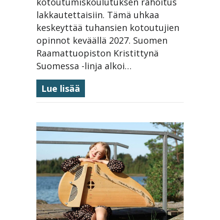
kotoutumiskoulutuksen rahoitus
lakkautettaisiin. Tämä uhkaa
keskeyttää tuhansien kotoutujien
opinnot keväällä 2027. Suomen
Raamattuopiston Kristittynä
Suomessa -linja alkoi…
about Kristittynä Suomessa -lin
Lue lisää