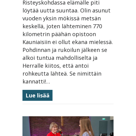
Risteyskohdassa elämälle piti
löytää uutta suuntaa. Olin asunut
vuoden yksin mökissä metsän
keskellä, joten lähteminen 770
kilometrin päähän opistoon
Kauniaisiin ei ollut ekana mielessä.
Pohdinnan ja rukoilun jälkeen se
alkoi tuntua mahdolliselta ja
Herralle kiitos, että antoi
rohkeutta lähteä. Se nimittäin
kannatti!…
about Erakkorapu tuli kohdatuk
Lue lisää