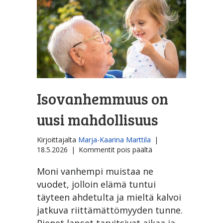
Isovanhemmuus on
uusi mahdollisuus
Kirjoittajalta
Marja-Kaarina Marttila
|
artikkelissa
18.5.2026
|
Kommentit pois päältä
Isovanhemmuus
on
Moni vanhempi muistaa ne
uusi
vuodet, jolloin elämä tuntui
mahdollisuus
täyteen ahdetulta ja mieltä kalvoi
jatkuva riittämättömyyden tunne.
Pienet lapset tarvitsivat aikaa ja