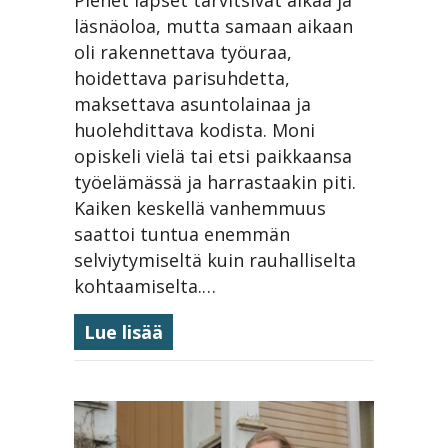
läsnäoloa, mutta samaan aikaan
oli rakennettava työuraa,
hoidettava parisuhdetta,
maksettava asuntolainaa ja
huolehdittava kodista. Moni
opiskeli vielä tai etsi paikkaansa
työelämässä ja harrastaakin piti.
Kaiken keskellä vanhemmuus
saattoi tuntua enemmän
selviytymiseltä kuin rauhalliselta
kohtaamiselta.…
about Isovanhemmuus on uusi 
Lue lisää