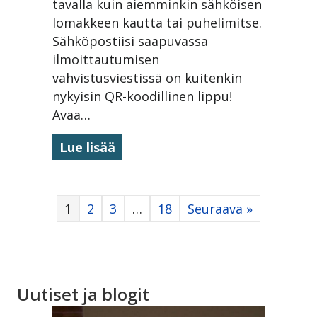
tavalla kuin aiemminkin sähköisen
lomakkeen kautta tai puhelimitse.
Sähköpostiisi saapuvassa
ilmoittautumisen
vahvistusviestissä on kuitenkin
nykyisin QR-koodillinen lippu!
Avaa…
about Osallistumislomakkeista
Lue lisää
1
2
3
…
18
Seuraava »
Uutiset ja blogit