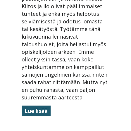
Kiitos ja ilo olivat päällimmäiset
tunteet ja ehkä myös helpotus
selviämisestä ja odotus lomasta
tai kesätyöstä. Työtämme tänä
lukuvuonna leimasivat
taloushuolet, joita heijastui myös
opiskelijoiden arkeen. Emme
olleet yksin tässä, vaan koko
yhteiskuntamme on kamppaillut
samojen ongelmien kanssa: miten
saada rahat riittämään. Mutta nyt
en puhu rahasta, vaan paljon
suuremmasta aarteesta.
about Kevätjuhla 29.5.2026
Lue lisää