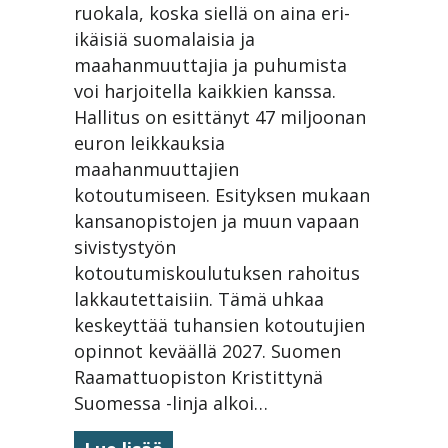
ruokala, koska siellä on aina eri-
­
ikäisiä suomalaisia ja
jatkuu
leikkauksista
maahanmuuttajia ja puhumista
huolimatta
voi harjoitella kaikkien kanssa.
Hallitus on esittänyt 47 miljoonan
euron leikkauksia
maahanmuuttajien
kotoutumiseen. Esityksen mukaan
kansanopistojen ja muun vapaan
sivistystyön
kotoutumiskoulutuksen rahoitus
lakkautettaisiin. Tämä uhkaa
keskeyttää tuhansien kotoutujien
opinnot keväällä 2027. Suomen
Raamattuopiston Kristittynä
Suomessa -linja alkoi…