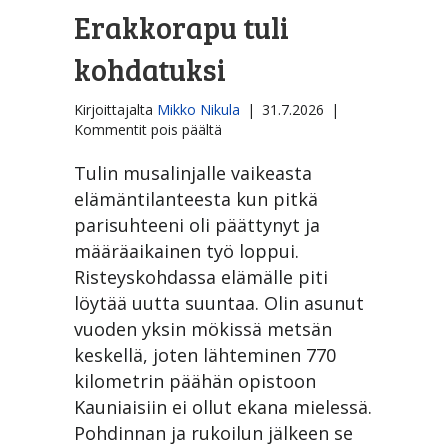
Erakkorapu tuli
kohdatuksi
Kirjoittajalta
Mikko Nikula
|
31.7.2026
|
artikkelissa
Kommentit pois päältä
Erakkorapu
tuli
Tulin musalinjalle vaikeasta
kohdatuksi
elämäntilanteesta kun pitkä
parisuhteeni oli päättynyt ja
määräaikainen työ loppui.
Risteyskohdassa elämälle piti
löytää uutta suuntaa. Olin asunut
vuoden yksin mökissä metsän
keskellä, joten lähteminen 770
kilometrin päähän opistoon
Kauniaisiin ei ollut ekana mielessä.
Pohdinnan ja rukoilun jälkeen se