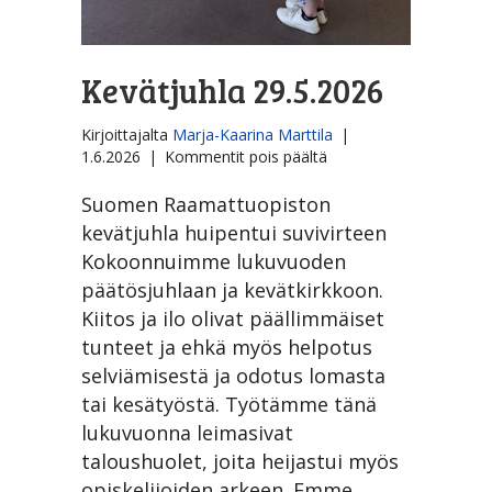
Kevätjuhla 29.5.2026
Kirjoittajalta
Marja-Kaarina Marttila
|
artikkelissa
1.6.2026
|
Kommentit pois päältä
Kevätjuhla
29.5.2026
Suomen Raamattuopiston
kevätjuhla huipentui suvivirteen
Kokoonnuimme lukuvuoden
päätösjuhlaan ja kevätkirkkoon.
Kiitos ja ilo olivat päällimmäiset
tunteet ja ehkä myös helpotus
selviämisestä ja odotus lomasta
tai kesätyöstä. Työtämme tänä
lukuvuonna leimasivat
taloushuolet, joita heijastui myös
opiskelijoiden arkeen. Emme