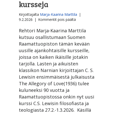
kursseja
Kirjoittajalta
Marja-Kaarina Marttila
|
artikkelissa
9.2.2026
|
Kommentit pois päältä
Suomen
Raamattuopistossa
Rehtori Marja-Kaarina Marttila
ajankohtaisia
kutsuu osallistumaan Suomen
kursseja
Raamattuopiston tämän kevään
uusille ajankohtaisille kursseille,
joissa on kaiken ikäisille jotakin
tarjolla. Lasten ja aikuisten
klassikon Narnian kirjoittajan C. S.
Lewisin ensimmäisestä julkaisusta
The Allegory of Love(1936) tulee
kuluneeksi 90 vuotta ja
Raamattuopistossa onkin nyt uusi
kurssi C.S. Lewisin filosofiasta ja
teologiasta 27.2.-1.3.2026. Käsillä